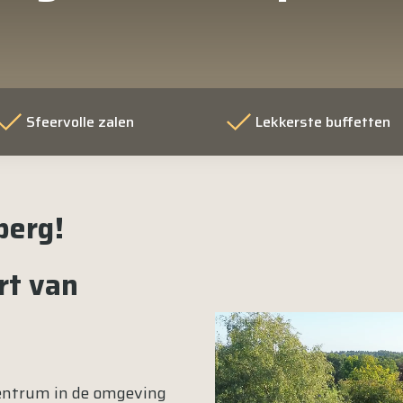
Sfeervolle zalen
Lekkerste buffetten
berg!
rt van
Videospeler
centrum in de omgeving