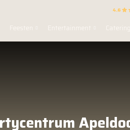
4.6
Feesten
Entertainment
Caterin
rtycentrum Apeldo