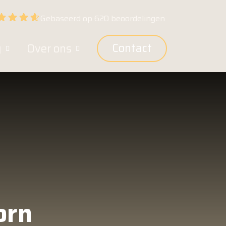
Gebaseerd op 620 beoordelingen
Contact
g
Over ons
orn